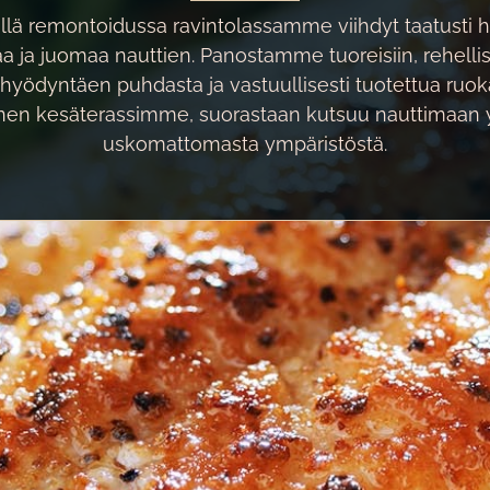
illä remontoidussa ravintolassamme viihdyt taatusti
 ja juomaa nauttien. Panostamme tuoreisiin, rehellisi
yödyntäen puhdasta ja vastuullisesti tuotettua ruok
inen kesäterassimme, suorastaan kutsuu nauttimaan 
uskomattomasta ympäristöstä.