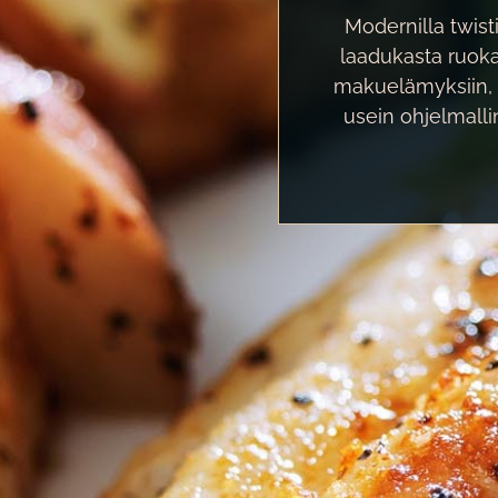
Modernilla twist
laadukasta ruokaa
makuelämyksiin, h
usein ohjelmall