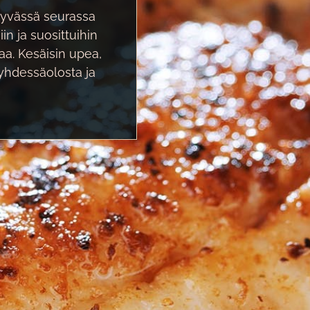
 hyvässä seurassa
in ja suosittuihin
aa. Kesäisin upea,
yhdessäolosta ja