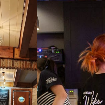
kaveri
Tule
hulvaton karavaanarikomedia
piva esitysaika ja varaa lippusi
een.
ntola Wikun pääruuasta.
Tapah