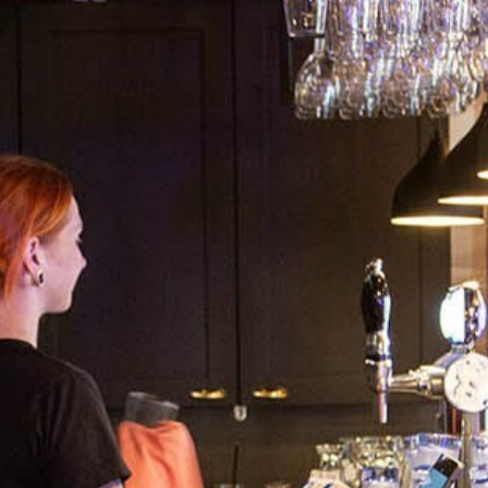
vaa ohjelmaa
Ravintola Wiku
tumistamme lisätietoa