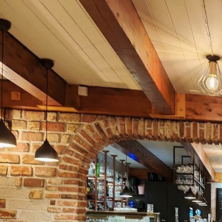
Karavaanari -kaikkien 
Tulossa syksyllä Uudenkaupungin teatteriin 
Karavaanari -kaikkien kaveri. Katso alta sinulle so
hyvissä ajoin esityks
Teatterilipulla saat -10% alennuksen ravi